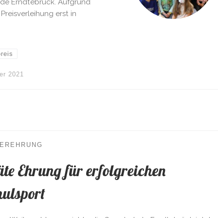
nde Erndtebrück. Aufgrund
eisverleihung erst in
reis
er 2021
GEREHRUNG
te Ehrung für erfolgreichen
ulsport