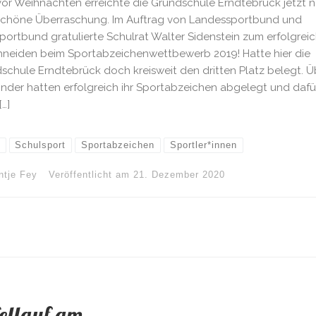
vor Weihnachten erreichte die Grundschule Erndtebrück jetzt 
schöne Überraschung. Im Auftrag von Landessportbund und
sportbund gratulierte Schulrat Walter Sidenstein zum erfolgrei
neiden beim Sportabzeichenwettbewerb 2019! Hatte hier die
schule Erndtebrück doch kreisweit den dritten Platz belegt. Ü
inder hatten erfolgreich ihr Sportabzeichen abgelegt und dafü
[…]
Schulsport
Sportabzeichen
Sportler*innen
ntje Fey
Veröffentlicht am
21. Dezember 2020
fellauf am