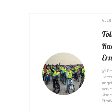
ALL
Tol
Ra
Er
56 Er
Herbs
Angel
Verke
Kinde
Straß