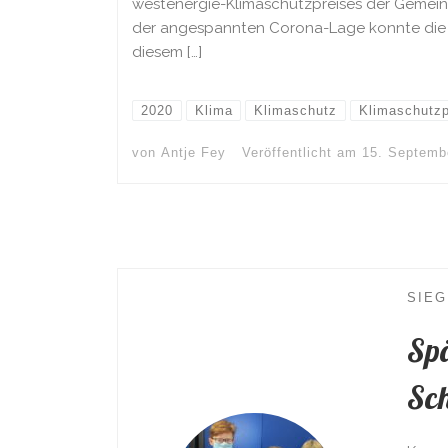
westenergie-Klimaschutzpreises der Gemei
der angespannten Corona-Lage konnte die Pr
diesem […]
2020
Klima
Klimaschutz
Klimaschutzp
von
Antje Fey
Veröffentlicht am
15. Septemb
SIE
Spä
Sch