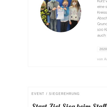
Kurz 
eine 
Kreis
Absch
Grund
100 K
auch 
2020
von
A
EVENT
SIEGEREHRUNG
Start-Ziel-Sieg beim Staf