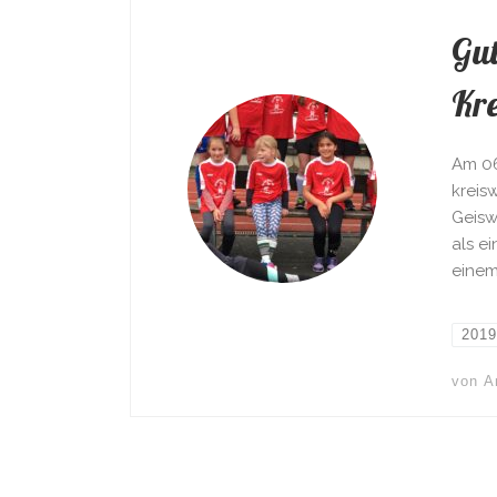
Gut
Kre
Am 06
kreis
Geisw
als e
einem
2019
von
A