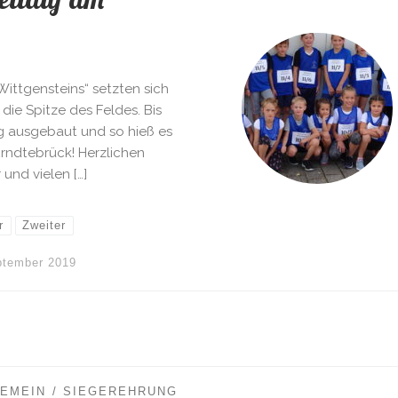
ittgensteins“ setzten sich
die Spitze des Feldes. Bis
 ausgebaut und so hieß es
Erndtebrück! Herzlichen
und vielen […]
r
Zweiter
ptember 2019
GEMEIN
SIEGEREHRUNG